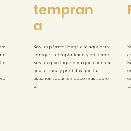
tempran
a
ara
Soy un párrafo. Haga clic aquí para
S
rme.
agregar su propio texto y editarme.
a
tes
Soy un gran lugar para que cuentes
S
una historia y permitas que tus
u
bre
usuarios sepan un poco más sobre
u
ti.
ti