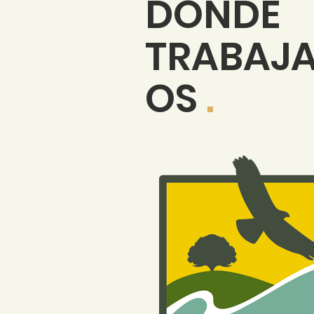
DONDE
TRABAJ
OS
.