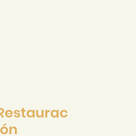
Restaurac
ión