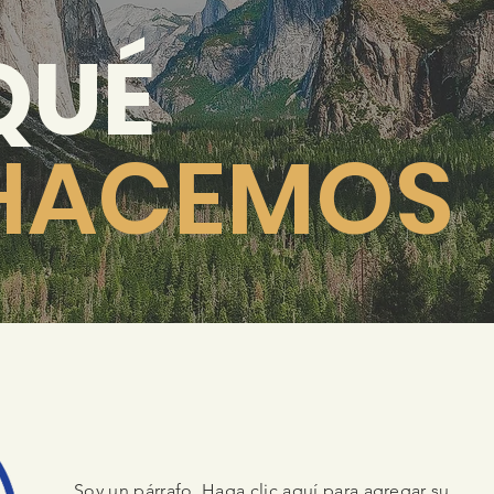
QUÉ
HACEMOS
Soy un párrafo. Haga clic aquí para agregar su